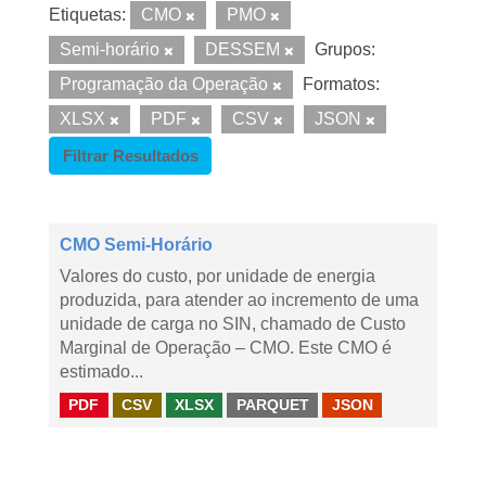
Etiquetas:
CMO
PMO
Semi-horário
DESSEM
Grupos:
Programação da Operação
Formatos:
XLSX
PDF
CSV
JSON
Filtrar Resultados
CMO Semi-Horário
Valores do custo, por unidade de energia
produzida, para atender ao incremento de uma
unidade de carga no SIN, chamado de Custo
Marginal de Operação – CMO. Este CMO é
estimado...
PDF
CSV
XLSX
PARQUET
JSON