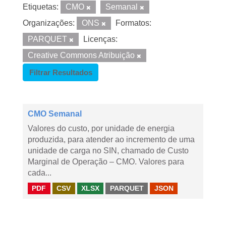
Etiquetas:
CMO
Semanal
Organizações:
ONS
Formatos:
PARQUET
Licenças:
Creative Commons Atribuição
Filtrar Resultados
CMO Semanal
Valores do custo, por unidade de energia
produzida, para atender ao incremento de uma
unidade de carga no SIN, chamado de Custo
Marginal de Operação – CMO. Valores para
cada...
PDF
CSV
XLSX
PARQUET
JSON