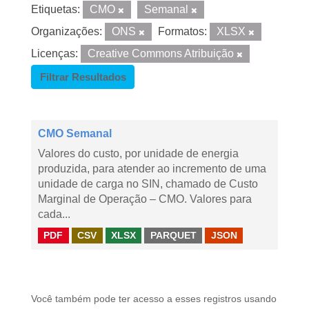
Etiquetas:
CMO
Semanal
Organizações:
ONS
Formatos:
XLSX
Licenças:
Creative Commons Atribuição
Filtrar Resultados
CMO Semanal
Valores do custo, por unidade de energia
produzida, para atender ao incremento de uma
unidade de carga no SIN, chamado de Custo
Marginal de Operação – CMO. Valores para
cada...
PDF
CSV
XLSX
PARQUET
JSON
Você também pode ter acesso a esses registros usando