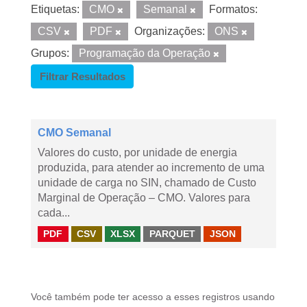
Etiquetas:
CMO
Semanal
Formatos:
CSV
PDF
Organizações:
ONS
Grupos:
Programação da Operação
Filtrar Resultados
CMO Semanal
Valores do custo, por unidade de energia
produzida, para atender ao incremento de uma
unidade de carga no SIN, chamado de Custo
Marginal de Operação – CMO. Valores para
cada...
PDF
CSV
XLSX
PARQUET
JSON
Você também pode ter acesso a esses registros usando