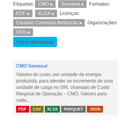
Etiquetas:
CMO
Semanal
Formatos:
PDF
XLSX
Licenças:
Creative Commons Atribuição
Organizações:
ONS
Filtrar Resultados
CMO Semanal
Valores do custo, por unidade de energia
produzida, para atender ao incremento de uma
unidade de carga no SIN, chamado de Custo
Marginal de Operação – CMO. Valores para
cada...
PDF
CSV
XLSX
PARQUET
JSON