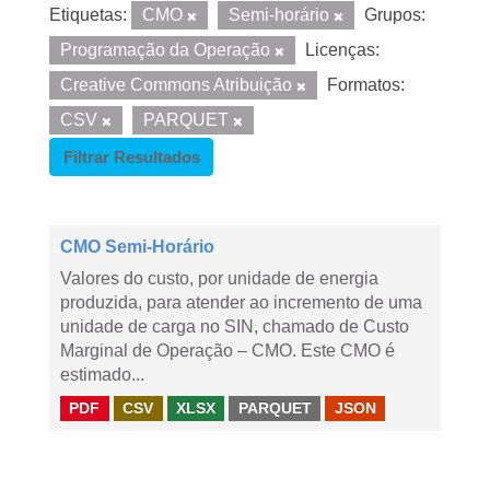
Etiquetas:
CMO
Semi-horário
Grupos:
Programação da Operação
Licenças:
Creative Commons Atribuição
Formatos:
CSV
PARQUET
Filtrar Resultados
CMO Semi-Horário
Valores do custo, por unidade de energia
produzida, para atender ao incremento de uma
unidade de carga no SIN, chamado de Custo
Marginal de Operação – CMO. Este CMO é
estimado...
PDF
CSV
XLSX
PARQUET
JSON