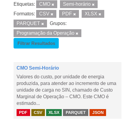
Etiquetas:
CMO
Semi-horário
Formatos:
CSV
PDF
XLSX
PARQUET
Grupos:
Programação da Operação
Filtrar Resultados
CMO Semi-Horário
Valores do custo, por unidade de energia
produzida, para atender ao incremento de uma
unidade de carga no SIN, chamado de Custo
Marginal de Operação – CMO. Este CMO é
estimado...
PDF
CSV
XLSX
PARQUET
JSON