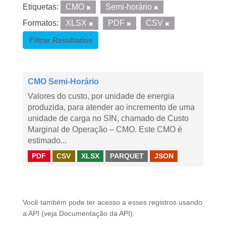
Etiquetas:
CMO
Semi-horário
Formatos:
XLSX
PDF
CSV
Filtrar Resultados
CMO Semi-Horário
Valores do custo, por unidade de energia
produzida, para atender ao incremento de uma
unidade de carga no SIN, chamado de Custo
Marginal de Operação – CMO. Este CMO é
estimado...
PDF
CSV
XLSX
PARQUET
JSON
Você também pode ter acesso a esses registros usando
a
API
(veja
Documentação da API
).