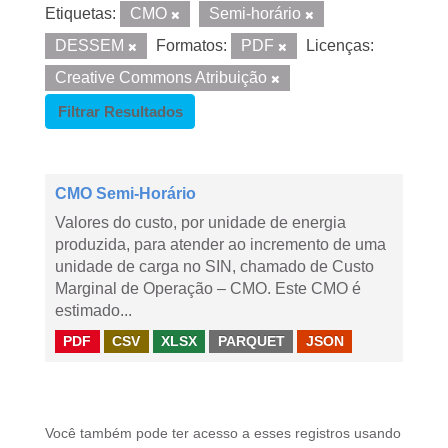
Etiquetas:
CMO
Semi-horário
DESSEM
Formatos:
PDF
Licenças:
Creative Commons Atribuição
Filtrar Resultados
CMO Semi-Horário
Valores do custo, por unidade de energia
produzida, para atender ao incremento de uma
unidade de carga no SIN, chamado de Custo
Marginal de Operação – CMO. Este CMO é
estimado...
PDF
CSV
XLSX
PARQUET
JSON
Você também pode ter acesso a esses registros usando