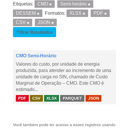
Etiquetas:
CMO
Semi-horário
DESSEM
Formatos:
XLSX
PDF
CSV
JSON
Filtrar Resultados
CMO Semi-Horário
Valores do custo, por unidade de energia
produzida, para atender ao incremento de uma
unidade de carga no SIN, chamado de Custo
Marginal de Operação – CMO. Este CMO é
estimado...
PDF
CSV
XLSX
PARQUET
JSON
Você também pode ter acesso a esses registros usando