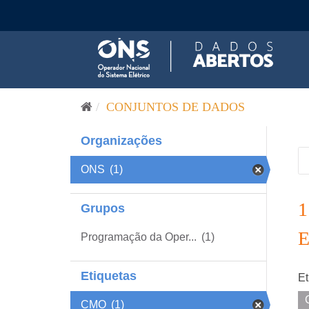
Pular para o conteúdo
CONJUNTOS DE DADOS
Organizações
ONS
(1)
Grupos
Programação da Oper...
(1)
Etiquetas
Et
CMO
(1)