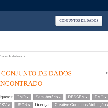
CONJUNTOS DE DADOS
1 CONJUNTO DE DADOS
O
ENCONTRADO
iquetas:
CMO
Semi-horário
DESSEM
PMO
CSV
JSON
Licenças:
Creative Commons Atribuição