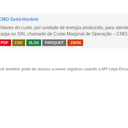
CMO Semi-Horário
Valores do custo, por unidade de energia produzida, para aten
carga no SIN, chamado de Custo Marginal de Operação – CMO.
PDF
CSV
XLSX
PARQUET
JSON
cê também pode ter acesso a esses registros usando a
API
(veja
Docu