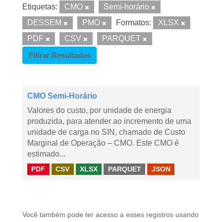
Etiquetas:
CMO
Semi-horário
DESSEM
PMO
Formatos:
XLSX
PDF
CSV
PARQUET
Filtrar Resultados
CMO Semi-Horário
Valores do custo, por unidade de energia
produzida, para atender ao incremento de uma
unidade de carga no SIN, chamado de Custo
Marginal de Operação – CMO. Este CMO é
estimado...
PDF
CSV
XLSX
PARQUET
JSON
Você também pode ter acesso a esses registros usando