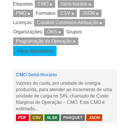
Etiquetas:
CMO
Semi-horário
PMO
Formatos:
CSV
JSON
Licenças:
Creative Commons Atribuição
Organizações:
ONS
Grupos:
Programação da Operação
Filtrar Resultados
CMO Semi-Horário
Valores do custo, por unidade de energia
produzida, para atender ao incremento de uma
unidade de carga no SIN, chamado de Custo
Marginal de Operação – CMO. Este CMO é
estimado...
PDF
CSV
XLSX
PARQUET
JSON