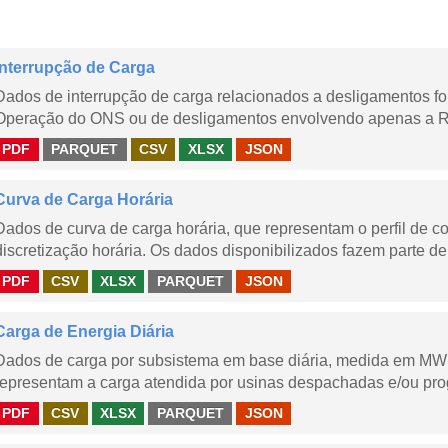
Interrupção de Carga
Dados de interrupção de carga relacionados a desligamentos 
Operação do ONS ou de desligamentos envolvendo apenas a Red
PDF
PARQUET
CSV
XLSX
JSON
Curva de Carga Horária
Dados de curva de carga horária, que representam o perfil de c
discretização horária. Os dados disponibilizados fazem parte de
PDF
CSV
XLSX
PARQUET
JSON
Carga de Energia Diária
Dados de carga por subsistema em base diária, medida em MWm
representam a carga atendida por usinas despachadas e/ou pr
PDF
CSV
XLSX
PARQUET
JSON