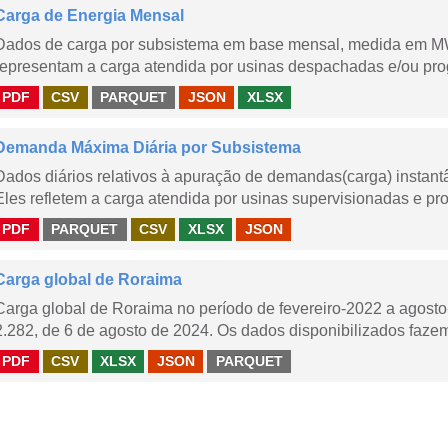
Carga de Energia Mensal
Dados de carga por subsistema em base mensal, medida em M
representam a carga atendida por usinas despachadas e/ou pr
PDF
CSV
PARQUET
JSON
XLSX
Demanda Máxima Diária por Subsistema
Dados diários relativos à apuração de demandas(carga) instant
Eles refletem a carga atendida por usinas supervisionadas e pr
PDF
PARQUET
CSV
XLSX
JSON
Carga global de Roraima
Carga global de Roraima no período de fevereiro-2022 a agos
2.282, de 6 de agosto de 2024. Os dados disponibilizados fazem
PDF
CSV
XLSX
JSON
PARQUET