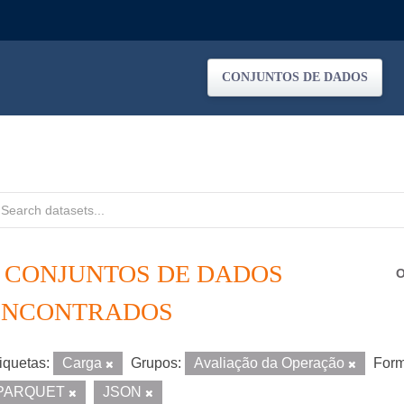
CONJUNTOS DE DADOS
6 CONJUNTOS DE DADOS
O
ENCONTRADOS
iquetas:
Carga
Grupos:
Avaliação da Operação
Form
PARQUET
JSON