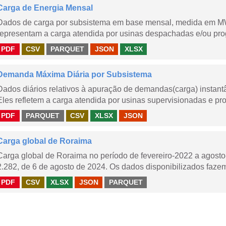
Carga de Energia Mensal
Dados de carga por subsistema em base mensal, medida em M
representam a carga atendida por usinas despachadas e/ou pr
PDF
CSV
PARQUET
JSON
XLSX
Demanda Máxima Diária por Subsistema
Dados diários relativos à apuração de demandas(carga) instant
Eles refletem a carga atendida por usinas supervisionadas e pr
PDF
PARQUET
CSV
XLSX
JSON
Carga global de Roraima
Carga global de Roraima no período de fevereiro-2022 a agos
2.282, de 6 de agosto de 2024. Os dados disponibilizados fazem
PDF
CSV
XLSX
JSON
PARQUET