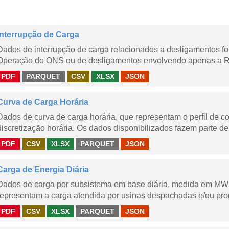
Interrupção de Carga
Dados de interrupção de carga relacionados a desligamentos 
Operação do ONS ou de desligamentos envolvendo apenas a Red
PDF
PARQUET
CSV
XLSX
JSON
Curva de Carga Horária
Dados de curva de carga horária, que representam o perfil de c
discretização horária. Os dados disponibilizados fazem parte de
PDF
CSV
XLSX
PARQUET
JSON
Carga de Energia Diária
Dados de carga por subsistema em base diária, medida em MWm
representam a carga atendida por usinas despachadas e/ou pr
PDF
CSV
XLSX
PARQUET
JSON