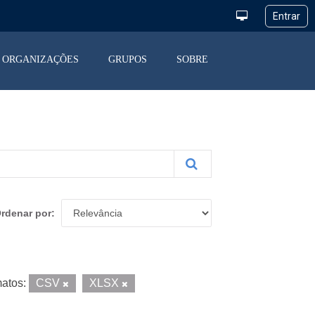
ORGANIZAÇÕES
GRUPOS
SOBRE
rdenar por
atos:
CSV
XLSX