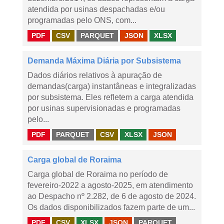
atendida por usinas despachadas e/ou
programadas pelo ONS, com...
PDF
CSV
PARQUET
JSON
XLSX
Demanda Máxima Diária por Subsistema
Dados diários relativos à apuração de
demandas(carga) instantâneas e integralizadas
por subsistema. Eles refletem a carga atendida
por usinas supervisionadas e programadas
pelo...
PDF
PARQUET
CSV
XLSX
JSON
Carga global de Roraima
Carga global de Roraima no período de
fevereiro-2022 a agosto-2025, em atendimento
ao Despacho nº 2.282, de 6 de agosto de 2024.
Os dados disponibilizados fazem parte de um...
PDF
CSV
XLSX
JSON
PARQUET