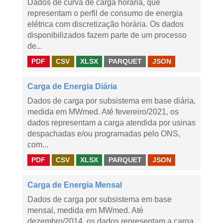
Dados de curva de carga horária, que
representam o perfil de consumo de energia
elétrica com discretização horária. Os dados
disponibilizados fazem parte de um processo
de...
PDF
CSV
XLSX
PARQUET
JSON
Carga de Energia Diária
Dados de carga por subsistema em base diária,
medida em MWmed. Até fevereiro/2021, os
dados representam a carga atendida por usinas
despachadas e/ou programadas pelo ONS,
com...
PDF
CSV
XLSX
PARQUET
JSON
Carga de Energia Mensal
Dados de carga por subsistema em base
mensal, medida em MWmed. Até
dezembro/2014, os dados representam a carga