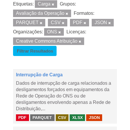
Etiquetas:
Carga
Grupos:
Avaliação da Operação
Formatos:
PARQUET
CSV
PDF
JSON
Organizações:
ONS
Licenças:
Creative Commons Atribuição
Filtrar Resultados
Interrupção de Carga
Dados de interrupção de carga relacionados a
desligamentos forçados em equipamentos da
Rede de Operação do ONS ou de
desligamentos envolvendo apenas a Rede de
Distribuição,...
PDF
PARQUET
CSV
XLSX
JSON