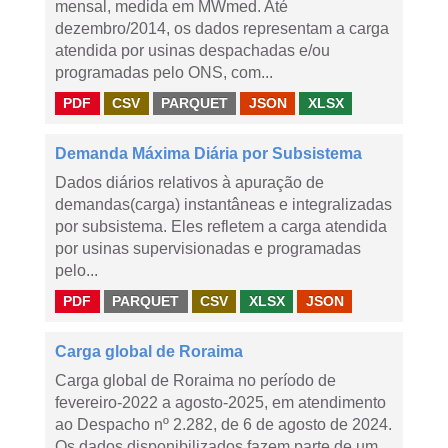
mensal, medida em MWmed. Até
dezembro/2014, os dados representam a carga
atendida por usinas despachadas e/ou
programadas pelo ONS, com...
PDF
CSV
PARQUET
JSON
XLSX
Demanda Máxima Diária por Subsistema
Dados diários relativos à apuração de
demandas(carga) instantâneas e integralizadas
por subsistema. Eles refletem a carga atendida
por usinas supervisionadas e programadas
pelo...
PDF
PARQUET
CSV
XLSX
JSON
Carga global de Roraima
Carga global de Roraima no período de
fevereiro-2022 a agosto-2025, em atendimento
ao Despacho nº 2.282, de 6 de agosto de 2024.
Os dados disponibilizados fazem parte de um...