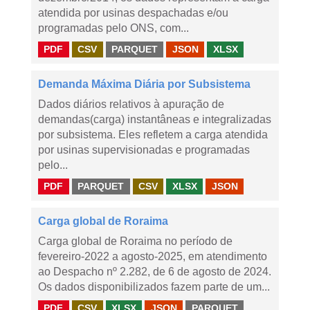
atendida por usinas despachadas e/ou
programadas pelo ONS, com...
PDF
CSV
PARQUET
JSON
XLSX
Demanda Máxima Diária por Subsistema
Dados diários relativos à apuração de
demandas(carga) instantâneas e integralizadas
por subsistema. Eles refletem a carga atendida
por usinas supervisionadas e programadas
pelo...
PDF
PARQUET
CSV
XLSX
JSON
Carga global de Roraima
Carga global de Roraima no período de
fevereiro-2022 a agosto-2025, em atendimento
ao Despacho nº 2.282, de 6 de agosto de 2024.
Os dados disponibilizados fazem parte de um...
PDF
CSV
XLSX
JSON
PARQUET