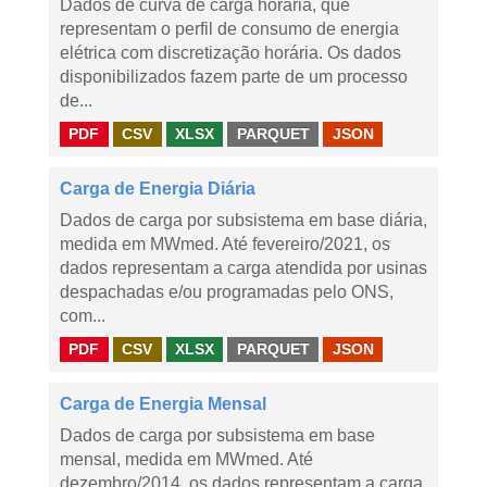
Dados de curva de carga horária, que
representam o perfil de consumo de energia
elétrica com discretização horária. Os dados
disponibilizados fazem parte de um processo
de...
PDF
CSV
XLSX
PARQUET
JSON
Carga de Energia Diária
Dados de carga por subsistema em base diária,
medida em MWmed. Até fevereiro/2021, os
dados representam a carga atendida por usinas
despachadas e/ou programadas pelo ONS,
com...
PDF
CSV
XLSX
PARQUET
JSON
Carga de Energia Mensal
Dados de carga por subsistema em base
mensal, medida em MWmed. Até
dezembro/2014, os dados representam a carga