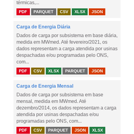
térmicas,...
PDF
PARQUET
CSV
XLSX
JSON
Carga de Energia Diária
Dados de carga por subsistema em base diária,
medida em MWmed. Até fevereiro/2021, os
dados representam a carga atendida por usinas
despachadas e/ou programadas pelo ONS,
com...
PDF
CSV
XLSX
PARQUET
JSON
Carga de Energia Mensal
Dados de carga por subsistema em base
mensal, medida em MWmed. Até
dezembro/2014, os dados representam a carga
atendida por usinas despachadas e/ou
programadas pelo ONS, com...
PDF
CSV
PARQUET
JSON
XLSX