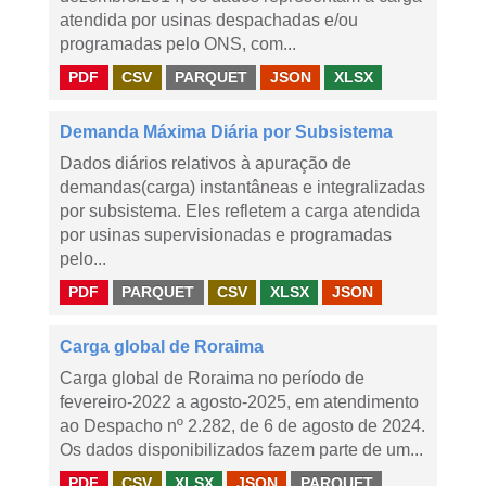
atendida por usinas despachadas e/ou
programadas pelo ONS, com...
PDF
CSV
PARQUET
JSON
XLSX
Demanda Máxima Diária por Subsistema
Dados diários relativos à apuração de
demandas(carga) instantâneas e integralizadas
por subsistema. Eles refletem a carga atendida
por usinas supervisionadas e programadas
pelo...
PDF
PARQUET
CSV
XLSX
JSON
Carga global de Roraima
Carga global de Roraima no período de
fevereiro-2022 a agosto-2025, em atendimento
ao Despacho nº 2.282, de 6 de agosto de 2024.
Os dados disponibilizados fazem parte de um...
PDF
CSV
XLSX
JSON
PARQUET