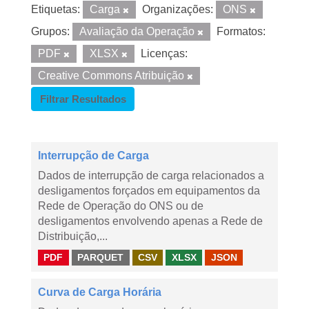
Etiquetas:
Carga
Organizações:
ONS
Grupos:
Avaliação da Operação
Formatos:
PDF
XLSX
Licenças:
Creative Commons Atribuição
Filtrar Resultados
Interrupção de Carga
Dados de interrupção de carga relacionados a
desligamentos forçados em equipamentos da
Rede de Operação do ONS ou de
desligamentos envolvendo apenas a Rede de
Distribuição,...
PDF
PARQUET
CSV
XLSX
JSON
Curva de Carga Horária