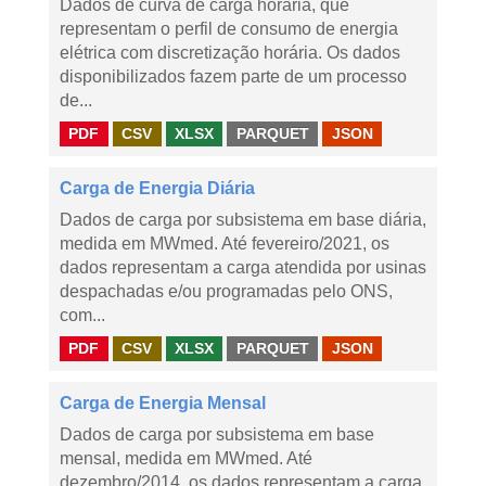
Dados de curva de carga horária, que
representam o perfil de consumo de energia
elétrica com discretização horária. Os dados
disponibilizados fazem parte de um processo
de...
PDF
CSV
XLSX
PARQUET
JSON
Carga de Energia Diária
Dados de carga por subsistema em base diária,
medida em MWmed. Até fevereiro/2021, os
dados representam a carga atendida por usinas
despachadas e/ou programadas pelo ONS,
com...
PDF
CSV
XLSX
PARQUET
JSON
Carga de Energia Mensal
Dados de carga por subsistema em base
mensal, medida em MWmed. Até
dezembro/2014, os dados representam a carga