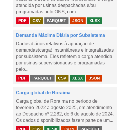
atendida por usinas despachadas e/ou
programadas pelo ONS, com...
PDF
CSV
PARQUET
JSON
XLSX
Demanda Máxima Diária por Subsistema
Dados diários relativos à apuração de
demandas(carga) instantâneas e integralizadas
por subsistema. Eles refletem a carga atendida
por usinas supervisionadas e programadas
pelo...
PDF
PARQUET
CSV
XLSX
JSON
Carga global de Roraima
Carga global de Roraima no período de
fevereiro-2022 a agosto-2025, em atendimento
ao Despacho nº 2.282, de 6 de agosto de 2024.
Os dados disponibilizados fazem parte de um...
PDF
CSV
XLSX
JSON
PARQUET