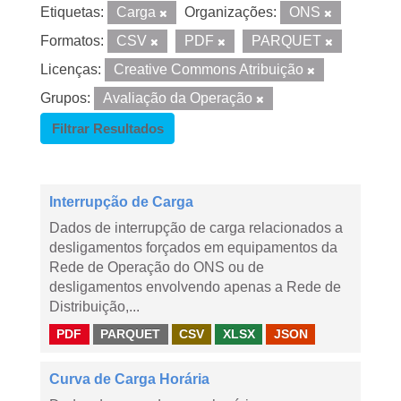
Etiquetas:
Carga
Organizações:
ONS
Formatos:
CSV
PDF
PARQUET
Licenças:
Creative Commons Atribuição
Grupos:
Avaliação da Operação
Filtrar Resultados
Interrupção de Carga
Dados de interrupção de carga relacionados a
desligamentos forçados em equipamentos da
Rede de Operação do ONS ou de
desligamentos envolvendo apenas a Rede de
Distribuição,...
PDF
PARQUET
CSV
XLSX
JSON
Curva de Carga Horária