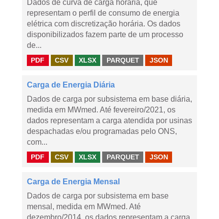
Dados de curva de carga horária, que
representam o perfil de consumo de energia
elétrica com discretização horária. Os dados
disponibilizados fazem parte de um processo
de...
PDF
CSV
XLSX
PARQUET
JSON
Carga de Energia Diária
Dados de carga por subsistema em base diária,
medida em MWmed. Até fevereiro/2021, os
dados representam a carga atendida por usinas
despachadas e/ou programadas pelo ONS,
com...
PDF
CSV
XLSX
PARQUET
JSON
Carga de Energia Mensal
Dados de carga por subsistema em base
mensal, medida em MWmed. Até
dezembro/2014, os dados representam a carga