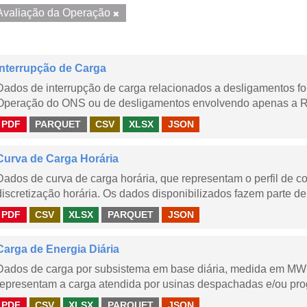
Avaliação da Operação
Interrupção de Carga
Dados de interrupção de carga relacionados a desligamentos 
Operação do ONS ou de desligamentos envolvendo apenas a Red
PDF
PARQUET
CSV
XLSX
JSON
Curva de Carga Horária
Dados de curva de carga horária, que representam o perfil de c
discretização horária. Os dados disponibilizados fazem parte de
PDF
CSV
XLSX
PARQUET
JSON
Carga de Energia Diária
Dados de carga por subsistema em base diária, medida em MWm
representam a carga atendida por usinas despachadas e/ou pr
PDF
CSV
XLSX
PARQUET
JSON