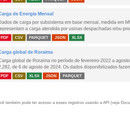
Carga de Energia Mensal
Dados de carga por subsistema em base mensal, medida em M
representam a carga atendida por usinas despachadas e/ou pr
PDF
CSV
PARQUET
JSON
XLSX
Carga global de Roraima
Carga global de Roraima no período de fevereiro-2022 a agos
2.282, de 6 de agosto de 2024. Os dados disponibilizados fazem
PDF
CSV
XLSX
JSON
PARQUET
cê também pode ter acesso a esses registros usando a
API
(veja
Docu