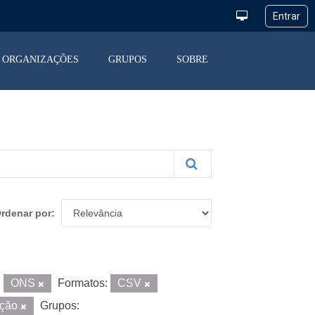
ORGANIZAÇÕES
GRUPOS
SOBRE
rdenar por
:
ONS
Formatos:
CSV
ição
Grupos: