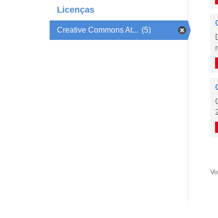
Licenças
Creative Commons At...
(5)
Vo