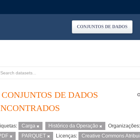
CONJUNTOS DE DADOS
5 CONJUNTOS DE DADOS
O
ENCONTRADOS
iquetas:
Carga
Histórico da Operação
Organizações
PDF
PARQUET
Licenças:
Creative Commons Atribu