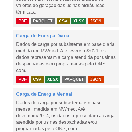
valores de geração das usinas hidráulicas,
térmicas,...
PDF
PARQUET
CSV
XLSX
JSON
Carga de Energia Diária
Dados de carga por subsistema em base diária,
medida em MWmed. Até fevereiro/2021, os
dados representam a carga atendida por usinas
despachadas e/ou programadas pelo ONS,
com...
PDF
CSV
XLSX
PARQUET
JSON
Carga de Energia Mensal
Dados de carga por subsistema em base
mensal, medida em MWmed. Até
dezembro/2014, os dados representam a carga
atendida por usinas despachadas e/ou
programadas pelo ONS, com...