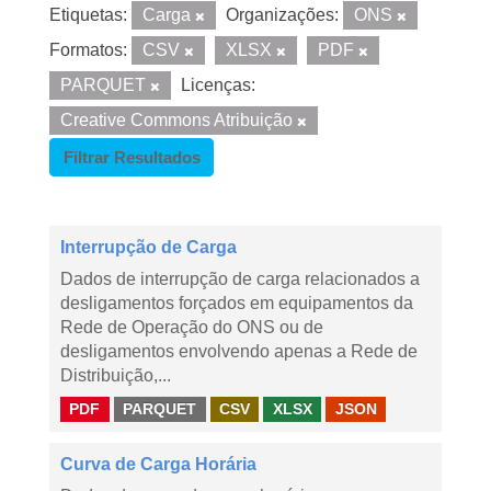
Etiquetas:
Carga
Organizações:
ONS
Formatos:
CSV
XLSX
PDF
PARQUET
Licenças:
Creative Commons Atribuição
Filtrar Resultados
Interrupção de Carga
Dados de interrupção de carga relacionados a
desligamentos forçados em equipamentos da
Rede de Operação do ONS ou de
desligamentos envolvendo apenas a Rede de
Distribuição,...
PDF
PARQUET
CSV
XLSX
JSON
Curva de Carga Horária