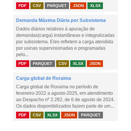
PDF
CSV
PARQUET
JSON
XLSX
Demanda Máxima Diária por Subsistema
Dados diários relativos à apuração de
demandas(carga) instantâneas e integralizadas
por subsistema. Eles refletem a carga atendida
por usinas supervisionadas e programadas
pelo...
PDF
PARQUET
CSV
XLSX
JSON
Carga global de Roraima
Carga global de Roraima no período de
fevereiro-2022 a agosto-2025, em atendimento
ao Despacho nº 2.282, de 6 de agosto de 2024.
Os dados disponibilizados fazem parte de um...
PDF
CSV
XLSX
JSON
PARQUET