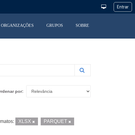
ORGANIZAÇÕES
GRUPOS
SOBRE
rdenar por
matos:
XLSX
PARQUET