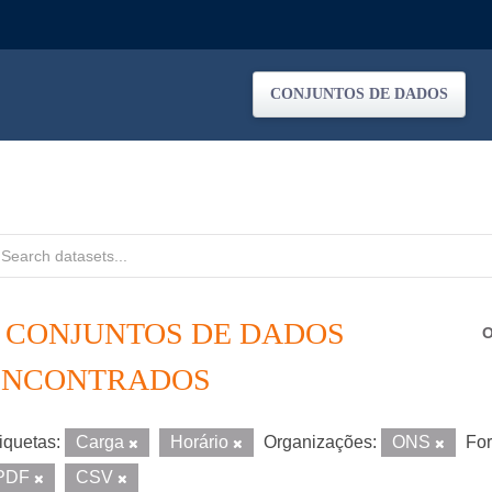
CONJUNTOS DE DADOS
2 CONJUNTOS DE DADOS
O
ENCONTRADOS
iquetas:
Carga
Horário
Organizações:
ONS
For
PDF
CSV