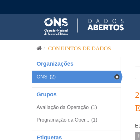
Pular para o conteúdo
CONJUNTOS DE DADOS
Organizações
ONS
(2)
Grupos
Avaliação da Operação
(1)
Programação da Oper...
(1)
Et
Etiquetas