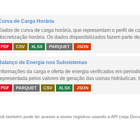
Curva de Carga Horária
Dados de curva de carga horária, que representam o perfil de c
discretização horária. Os dados disponibilizados fazem parte de
PDF
CSV
XLSX
PARQUET
JSON
Balanço de Energia nos Subsistemas
Informações da carga e oferta de energia verificados em periodi
representada pelos valores de geração das usinas hidráulicas, té
PDF
PARQUET
CSV
XLSX
JSON
cê também pode ter acesso a esses registros usando a
API
(veja
Docu