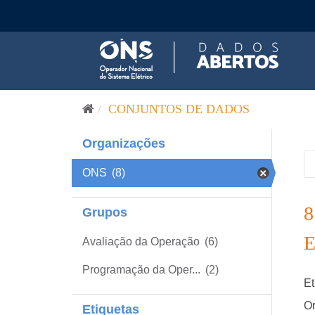
Pular para o conteúdo
CONJUNTOS DE DADOS
Organizações
ONS
(8)
Grupos
Avaliação da Operação
(6)
Programação da Oper...
(2)
Et
Or
Etiquetas