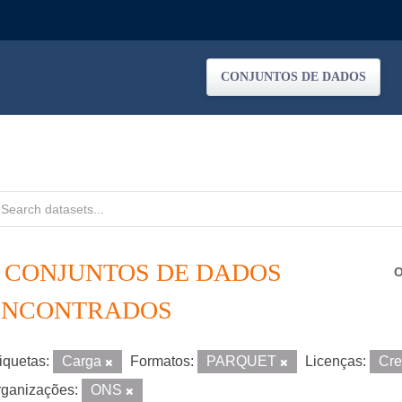
CONJUNTOS DE DADOS
8 CONJUNTOS DE DADOS
O
ENCONTRADOS
iquetas:
Carga
Formatos:
PARQUET
Licenças:
Cre
ganizações:
ONS