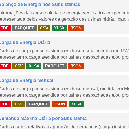
Balanço de Energia nos Subsistemas
Informações da carga e oferta de energia verificados em periodi
representada pelos valores de geração das usinas hidráulicas, té
PDF
PARQUET
CSV
XLSX
JSON
Carga de Energia Diária
Dados de carga por subsistema em base diária, medida em MWm
representam a carga atendida por usinas despachadas e/ou pr
PDF
CSV
XLSX
PARQUET
JSON
Carga de Energia Mensal
Dados de carga por subsistema em base mensal, medida em M
representam a carga atendida por usinas despachadas e/ou pr
PDF
CSV
PARQUET
JSON
XLSX
Demanda Máxima Diária por Subsistema
Dados diários relativos à apuração de demandas(carga) instant