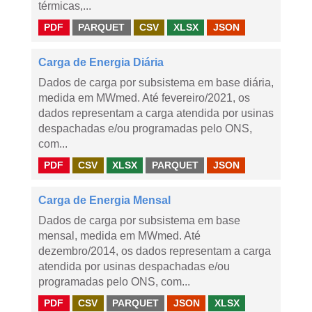
térmicas,...
PDF
PARQUET
CSV
XLSX
JSON
Carga de Energia Diária
Dados de carga por subsistema em base diária,
medida em MWmed. Até fevereiro/2021, os
dados representam a carga atendida por usinas
despachadas e/ou programadas pelo ONS,
com...
PDF
CSV
XLSX
PARQUET
JSON
Carga de Energia Mensal
Dados de carga por subsistema em base
mensal, medida em MWmed. Até
dezembro/2014, os dados representam a carga
atendida por usinas despachadas e/ou
programadas pelo ONS, com...
PDF
CSV
PARQUET
JSON
XLSX