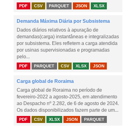
PDF
CSV
PARQUET
JSON
XLSX
Demanda Máxima Diária por Subsistema
Dados diários relativos à apuração de
demandas(carga) instantâneas e integralizadas
por subsistema. Eles refletem a carga atendida
por usinas supervisionadas e programadas
pelo...
PDF
PARQUET
CSV
XLSX
JSON
Carga global de Roraima
Carga global de Roraima no período de
fevereiro-2022 a agosto-2025, em atendimento
ao Despacho nº 2.282, de 6 de agosto de 2024.
Os dados disponibilizados fazem parte de um...
PDF
CSV
XLSX
JSON
PARQUET