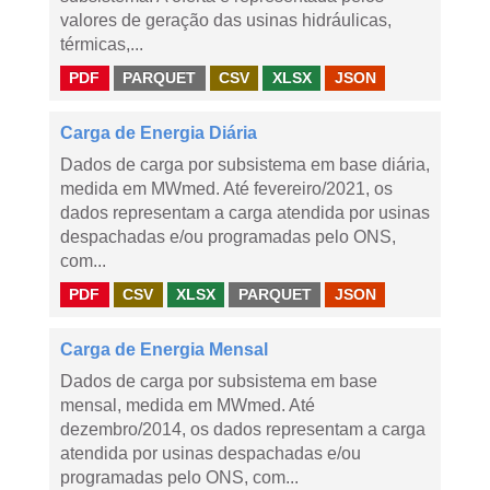
valores de geração das usinas hidráulicas,
térmicas,...
PDF
PARQUET
CSV
XLSX
JSON
Carga de Energia Diária
Dados de carga por subsistema em base diária,
medida em MWmed. Até fevereiro/2021, os
dados representam a carga atendida por usinas
despachadas e/ou programadas pelo ONS,
com...
PDF
CSV
XLSX
PARQUET
JSON
Carga de Energia Mensal
Dados de carga por subsistema em base
mensal, medida em MWmed. Até
dezembro/2014, os dados representam a carga
atendida por usinas despachadas e/ou
programadas pelo ONS, com...