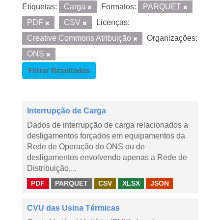
Etiquetas:
Carga
Formatos:
PARQUET
PDF
CSV
Licenças:
Creative Commons Atribuição
Organizações:
ONS
Filtrar Resultados
Interrupção de Carga
Dados de interrupção de carga relacionados a
desligamentos forçados em equipamentos da
Rede de Operação do ONS ou de
desligamentos envolvendo apenas a Rede de
Distribuição,...
PDF
PARQUET
CSV
XLSX
JSON
CVU das Usina Térmicas