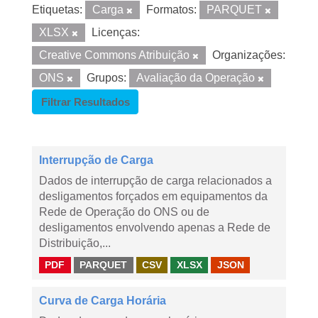
Etiquetas:
Carga
Formatos:
PARQUET
XLSX
Licenças:
Creative Commons Atribuição
Organizações:
ONS
Grupos:
Avaliação da Operação
Filtrar Resultados
Interrupção de Carga
Dados de interrupção de carga relacionados a
desligamentos forçados em equipamentos da
Rede de Operação do ONS ou de
desligamentos envolvendo apenas a Rede de
Distribuição,...
PDF
PARQUET
CSV
XLSX
JSON
Curva de Carga Horária