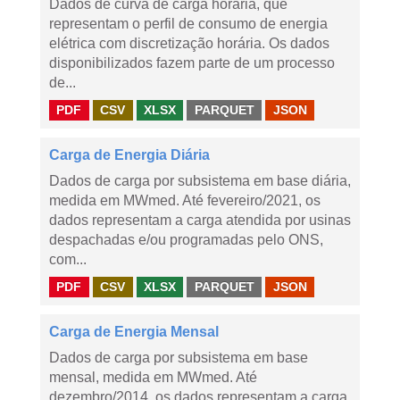
Dados de curva de carga horária, que
representam o perfil de consumo de energia
elétrica com discretização horária. Os dados
disponibilizados fazem parte de um processo
de...
PDF
CSV
XLSX
PARQUET
JSON
Carga de Energia Diária
Dados de carga por subsistema em base diária,
medida em MWmed. Até fevereiro/2021, os
dados representam a carga atendida por usinas
despachadas e/ou programadas pelo ONS,
com...
PDF
CSV
XLSX
PARQUET
JSON
Carga de Energia Mensal
Dados de carga por subsistema em base
mensal, medida em MWmed. Até
dezembro/2014, os dados representam a carga