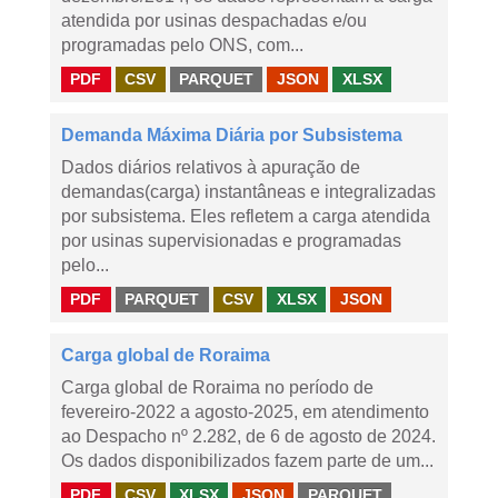
atendida por usinas despachadas e/ou
programadas pelo ONS, com...
PDF
CSV
PARQUET
JSON
XLSX
Demanda Máxima Diária por Subsistema
Dados diários relativos à apuração de
demandas(carga) instantâneas e integralizadas
por subsistema. Eles refletem a carga atendida
por usinas supervisionadas e programadas
pelo...
PDF
PARQUET
CSV
XLSX
JSON
Carga global de Roraima
Carga global de Roraima no período de
fevereiro-2022 a agosto-2025, em atendimento
ao Despacho nº 2.282, de 6 de agosto de 2024.
Os dados disponibilizados fazem parte de um...
PDF
CSV
XLSX
JSON
PARQUET