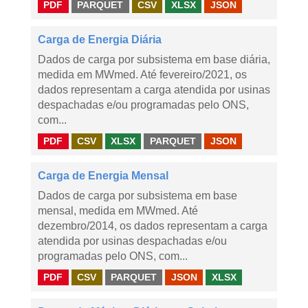
PDF
PARQUET
CSV
XLSX
JSON
Carga de Energia Diária
Dados de carga por subsistema em base diária,
medida em MWmed. Até fevereiro/2021, os
dados representam a carga atendida por usinas
despachadas e/ou programadas pelo ONS,
com...
PDF
CSV
XLSX
PARQUET
JSON
Carga de Energia Mensal
Dados de carga por subsistema em base
mensal, medida em MWmed. Até
dezembro/2014, os dados representam a carga
atendida por usinas despachadas e/ou
programadas pelo ONS, com...
PDF
CSV
PARQUET
JSON
XLSX