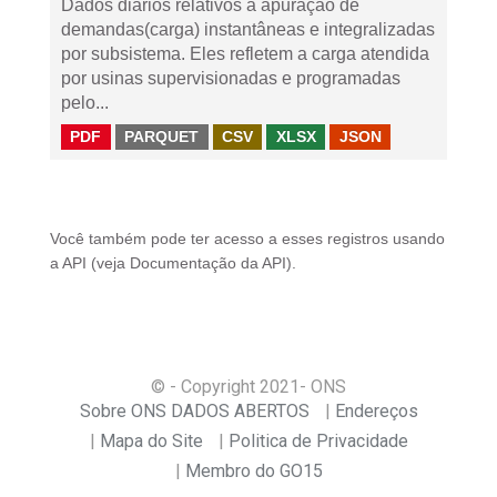
Dados diários relativos à apuração de
demandas(carga) instantâneas e integralizadas
por subsistema. Eles refletem a carga atendida
por usinas supervisionadas e programadas
pelo...
PDF
PARQUET
CSV
XLSX
JSON
Você também pode ter acesso a esses registros usando
a
API
(veja
Documentação da API
).
© - Copyright
2021
- ONS
Sobre ONS DADOS ABERTOS
Endereços
Mapa do Site
Politica de Privacidade
Membro do GO15