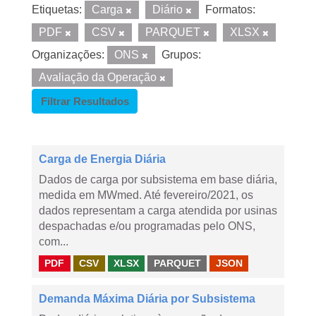
Etiquetas:
Carga
Diário
Formatos:
PDF
CSV
PARQUET
XLSX
Organizações:
ONS
Grupos:
Avaliação da Operação
Filtrar Resultados
Carga de Energia Diária
Dados de carga por subsistema em base diária,
medida em MWmed. Até fevereiro/2021, os
dados representam a carga atendida por usinas
despachadas e/ou programadas pelo ONS,
com...
PDF
CSV
XLSX
PARQUET
JSON
Demanda Máxima Diária por Subsistema