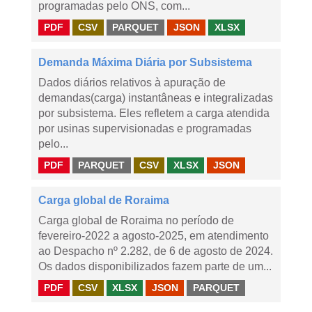
programadas pelo ONS, com...
PDF
CSV
PARQUET
JSON
XLSX
Demanda Máxima Diária por Subsistema
Dados diários relativos à apuração de
demandas(carga) instantâneas e integralizadas
por subsistema. Eles refletem a carga atendida
por usinas supervisionadas e programadas
pelo...
PDF
PARQUET
CSV
XLSX
JSON
Carga global de Roraima
Carga global de Roraima no período de
fevereiro-2022 a agosto-2025, em atendimento
ao Despacho nº 2.282, de 6 de agosto de 2024.
Os dados disponibilizados fazem parte de um...
PDF
CSV
XLSX
JSON
PARQUET