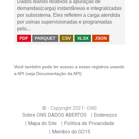
Dados diários relativos à apuração de
demandas(carga) instantâneas e integralizadas
por subsistema. Eles refletem a carga atendida
por usinas supervisionadas e programadas
pelo...
PDF
PARQUET
CSV
XLSX
JSON
Você também pode ter acesso a esses registros usando
a
API
(veja
Documentação da API
).
© - Copyright
2021
- ONS
Sobre ONS DADOS ABERTOS
Endereços
Mapa do Site
Politica de Privacidade
Membro do GO15