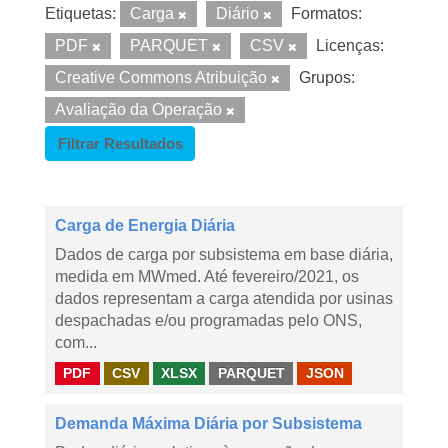
Etiquetas:
Carga
Diário
Formatos:
PDF
PARQUET
CSV
Licenças:
Creative Commons Atribuição
Grupos:
Avaliação da Operação
Filtrar Resultados
Carga de Energia Diária
Dados de carga por subsistema em base diária,
medida em MWmed. Até fevereiro/2021, os
dados representam a carga atendida por usinas
despachadas e/ou programadas pelo ONS,
com...
PDF
CSV
XLSX
PARQUET
JSON
Demanda Máxima Diária por Subsistema