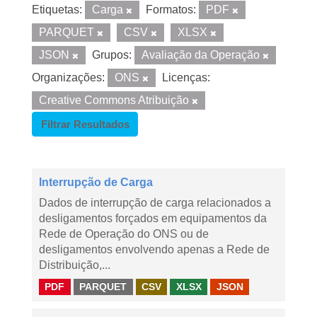
Etiquetas:
Carga
Formatos:
PDF
PARQUET
CSV
XLSX
JSON
Grupos:
Avaliação da Operação
Organizações:
ONS
Licenças:
Creative Commons Atribuição
Filtrar Resultados
Interrupção de Carga
Dados de interrupção de carga relacionados a
desligamentos forçados em equipamentos da
Rede de Operação do ONS ou de
desligamentos envolvendo apenas a Rede de
Distribuição,...
PDF
PARQUET
CSV
XLSX
JSON