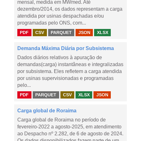
mensal, medida em MWmed. Até
dezembro/2014, os dados representam a carga
atendida por usinas despachadas e/ou
programadas pelo ONS, com...
PDF
CSV
PARQUET
JSON
XLSX
Demanda Máxima Diária por Subsistema
Dados diários relativos à apuração de
demandas(carga) instantâneas e integralizadas
por subsistema. Eles refletem a carga atendida
por usinas supervisionadas e programadas
pelo...
PDF
PARQUET
CSV
XLSX
JSON
Carga global de Roraima
Carga global de Roraima no período de
fevereiro-2022 a agosto-2025, em atendimento
ao Despacho nº 2.282, de 6 de agosto de 2024.
Os dados disponibilizados fazem parte de um...