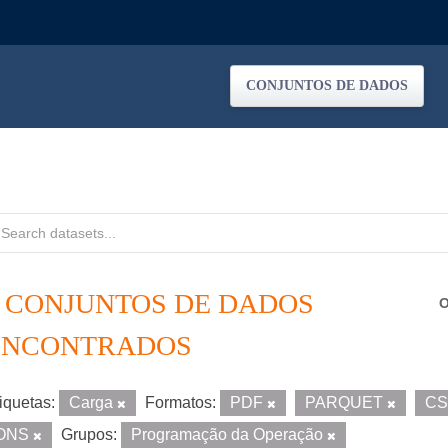
CONJUNTOS DE DADOS
2 CONJUNTOS DE DADOS
O
ENCONTRADOS
iquetas:
Carga
Formatos:
PDF
PARQUET
C
ONS
Grupos:
Programação da Operação