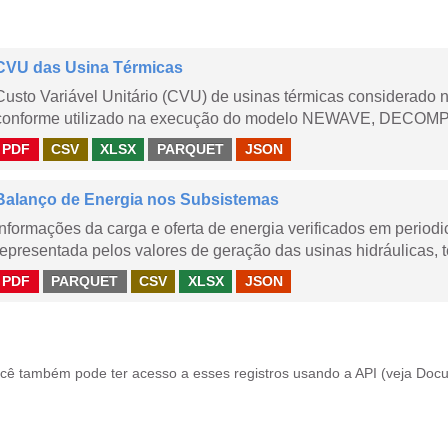
CVU das Usina Térmicas
Custo Variável Unitário (CVU) de usinas térmicas considerado
conforme utilizado na execução do modelo NEWAVE, DECOMP,
PDF
CSV
XLSX
PARQUET
JSON
Balanço de Energia nos Subsistemas
Informações da carga e oferta de energia verificados em periodi
representada pelos valores de geração das usinas hidráulicas, té
PDF
PARQUET
CSV
XLSX
JSON
cê também pode ter acesso a esses registros usando a
API
(veja
Docu