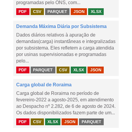
programadas pelo ONS, com...
PDF
CSV
PARQUET
JSON
XLSX
Demanda Máxima Diária por Subsistema
Dados diários relativos à apuração de
demandas(carga) instantâneas e integralizadas
por subsistema. Eles refletem a carga atendida
por usinas supervisionadas e programadas
pelo...
PDF
PARQUET
CSV
XLSX
JSON
Carga global de Roraima
Carga global de Roraima no período de
fevereiro-2022 a agosto-2025, em atendimento
ao Despacho nº 2.282, de 6 de agosto de 2024.
Os dados disponibilizados fazem parte de um...
PDF
CSV
XLSX
JSON
PARQUET