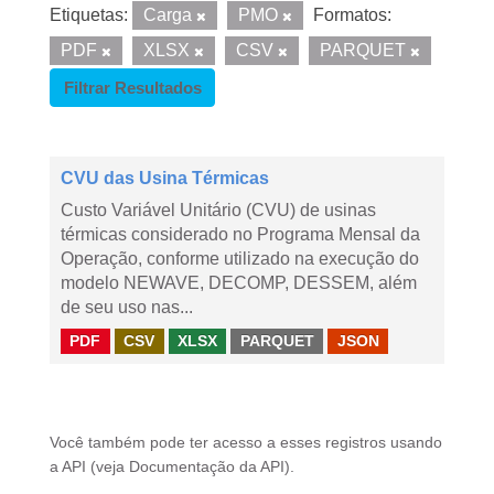
Etiquetas:
Carga
PMO
Formatos:
PDF
XLSX
CSV
PARQUET
Filtrar Resultados
CVU das Usina Térmicas
Custo Variável Unitário (CVU) de usinas
térmicas considerado no Programa Mensal da
Operação, conforme utilizado na execução do
modelo NEWAVE, DECOMP, DESSEM, além
de seu uso nas...
PDF
CSV
XLSX
PARQUET
JSON
Você também pode ter acesso a esses registros usando
a
API
(veja
Documentação da API
).