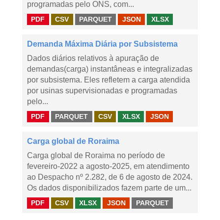
programadas pelo ONS, com...
PDF
CSV
PARQUET
JSON
XLSX
Demanda Máxima Diária por Subsistema
Dados diários relativos à apuração de
demandas(carga) instantâneas e integralizadas
por subsistema. Eles refletem a carga atendida
por usinas supervisionadas e programadas
pelo...
PDF
PARQUET
CSV
XLSX
JSON
Carga global de Roraima
Carga global de Roraima no período de
fevereiro-2022 a agosto-2025, em atendimento
ao Despacho nº 2.282, de 6 de agosto de 2024.
Os dados disponibilizados fazem parte de um...
PDF
CSV
XLSX
JSON
PARQUET