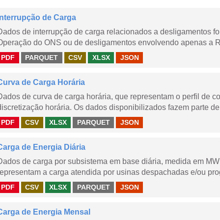
Interrupção de Carga
Dados de interrupção de carga relacionados a desligamentos 
Operação do ONS ou de desligamentos envolvendo apenas a Red
PDF
PARQUET
CSV
XLSX
JSON
Curva de Carga Horária
Dados de curva de carga horária, que representam o perfil de c
discretização horária. Os dados disponibilizados fazem parte de
PDF
CSV
XLSX
PARQUET
JSON
Carga de Energia Diária
Dados de carga por subsistema em base diária, medida em MWm
representam a carga atendida por usinas despachadas e/ou pr
PDF
CSV
XLSX
PARQUET
JSON
Carga de Energia Mensal