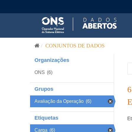
Pular para o conteúdo
CONJUNTOS DE DADOS
Organizações
ONS
(6)
Grupos
Avaliação da Operação
(6)
Etiquetas
Et
Carga
(6)