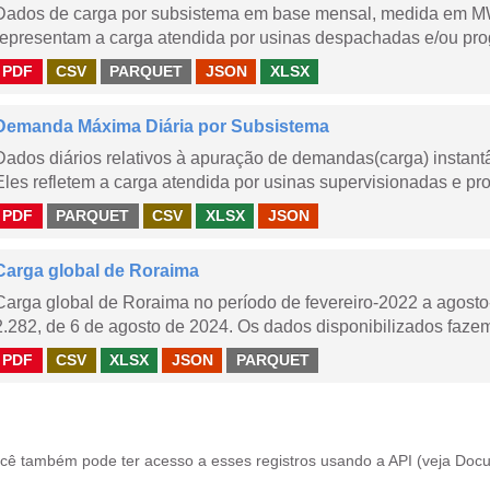
Dados de carga por subsistema em base mensal, medida em M
representam a carga atendida por usinas despachadas e/ou pr
PDF
CSV
PARQUET
JSON
XLSX
Demanda Máxima Diária por Subsistema
Dados diários relativos à apuração de demandas(carga) instant
Eles refletem a carga atendida por usinas supervisionadas e pr
PDF
PARQUET
CSV
XLSX
JSON
Carga global de Roraima
Carga global de Roraima no período de fevereiro-2022 a agos
2.282, de 6 de agosto de 2024. Os dados disponibilizados fazem
PDF
CSV
XLSX
JSON
PARQUET
cê também pode ter acesso a esses registros usando a
API
(veja
Docu