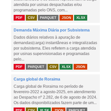
atendida por usinas despachadas e/ou
programadas pelo ONS, com...
PDF
CSV
PARQUET
JSON
XLSX
Demanda Máxima Diária por Subsistema
Dados diários relativos à apuração de
demandas(carga) instantâneas e integralizadas
por subsistema. Eles refletem a carga atendida
por usinas supervisionadas e programadas
pelo...
PDF
PARQUET
CSV
XLSX
JSON
Carga global de Roraima
Carga global de Roraima no período de
fevereiro-2022 a agosto-2025, em atendimento
ao Despacho nº 2.282, de 6 de agosto de 2024.
Os dados disponibilizados fazem parte de um...
PDF
CSV
XLSX
JSON
PARQUET