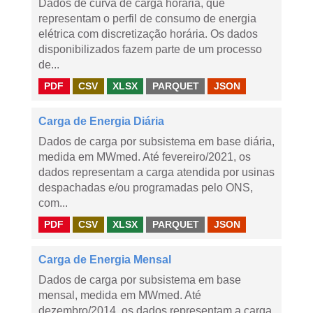
Dados de curva de carga horária, que
representam o perfil de consumo de energia
elétrica com discretização horária. Os dados
disponibilizados fazem parte de um processo
de...
PDF
CSV
XLSX
PARQUET
JSON
Carga de Energia Diária
Dados de carga por subsistema em base diária,
medida em MWmed. Até fevereiro/2021, os
dados representam a carga atendida por usinas
despachadas e/ou programadas pelo ONS,
com...
PDF
CSV
XLSX
PARQUET
JSON
Carga de Energia Mensal
Dados de carga por subsistema em base
mensal, medida em MWmed. Até
dezembro/2014, os dados representam a carga