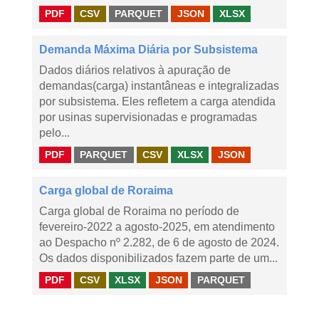
PDF
CSV
PARQUET
JSON
XLSX
Demanda Máxima Diária por Subsistema
Dados diários relativos à apuração de
demandas(carga) instantâneas e integralizadas
por subsistema. Eles refletem a carga atendida
por usinas supervisionadas e programadas
pelo...
PDF
PARQUET
CSV
XLSX
JSON
Carga global de Roraima
Carga global de Roraima no período de
fevereiro-2022 a agosto-2025, em atendimento
ao Despacho nº 2.282, de 6 de agosto de 2024.
Os dados disponibilizados fazem parte de um...
PDF
CSV
XLSX
JSON
PARQUET