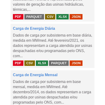
valores de geração das usinas hidráulicas,
térmicas,...
PDF
PARQUET
CSV
XLSX
JSON
Carga de Energia Diária
Dados de carga por subsistema em base diária,
medida em MWmed. Até fevereiro/2021, os
dados representam a carga atendida por usinas
despachadas e/ou programadas pelo ONS,
com...
PDF
CSV
XLSX
PARQUET
JSON
Carga de Energia Mensal
Dados de carga por subsistema em base
mensal, medida em MWmed. Até
dezembro/2014, os dados representam a carga
atendida por usinas despachadas e/ou
programadas pelo ONS, com...