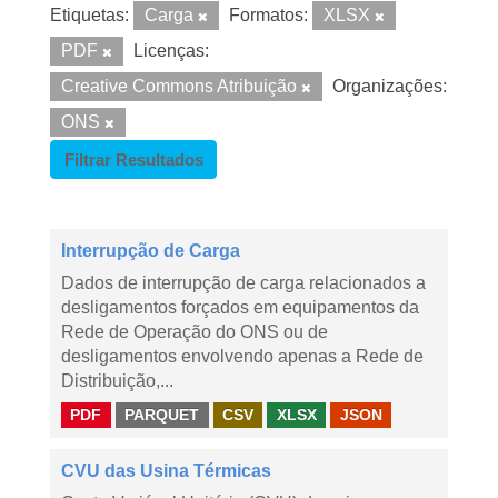
Etiquetas:
Carga
Formatos:
XLSX
PDF
Licenças:
Creative Commons Atribuição
Organizações:
ONS
Filtrar Resultados
Interrupção de Carga
Dados de interrupção de carga relacionados a
desligamentos forçados em equipamentos da
Rede de Operação do ONS ou de
desligamentos envolvendo apenas a Rede de
Distribuição,...
PDF
PARQUET
CSV
XLSX
JSON
CVU das Usina Térmicas