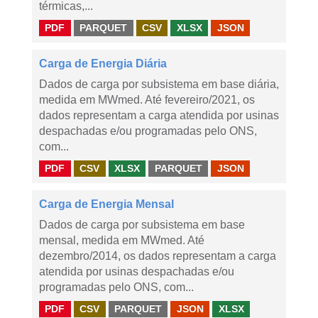
térmicas,...
PDF
PARQUET
CSV
XLSX
JSON
Carga de Energia Diária
Dados de carga por subsistema em base diária,
medida em MWmed. Até fevereiro/2021, os
dados representam a carga atendida por usinas
despachadas e/ou programadas pelo ONS,
com...
PDF
CSV
XLSX
PARQUET
JSON
Carga de Energia Mensal
Dados de carga por subsistema em base
mensal, medida em MWmed. Até
dezembro/2014, os dados representam a carga
atendida por usinas despachadas e/ou
programadas pelo ONS, com...
PDF
CSV
PARQUET
JSON
XLSX