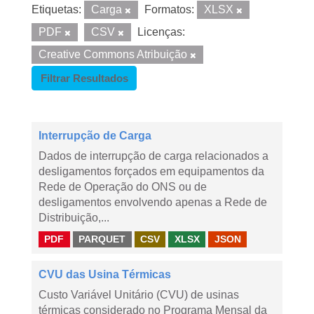
Etiquetas:
Carga
Formatos:
XLSX
PDF
CSV
Licenças:
Creative Commons Atribuição
Filtrar Resultados
Interrupção de Carga
Dados de interrupção de carga relacionados a
desligamentos forçados em equipamentos da
Rede de Operação do ONS ou de
desligamentos envolvendo apenas a Rede de
Distribuição,...
PDF
PARQUET
CSV
XLSX
JSON
CVU das Usina Térmicas
Custo Variável Unitário (CVU) de usinas
térmicas considerado no Programa Mensal da