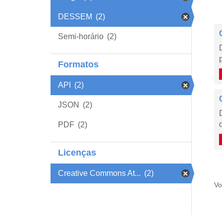
DESSEM
(2)
Semi-horário
(2)
Formatos
API
(2)
JSON
(2)
PDF
(2)
Licenças
Creative Commons At...
(2)
Vo