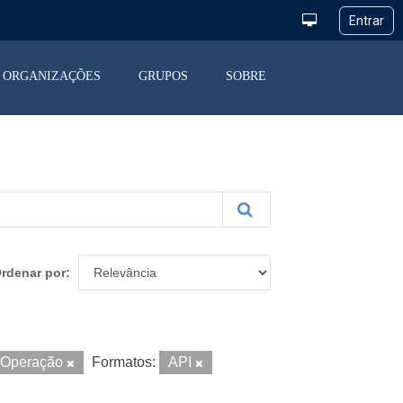
ORGANIZAÇÕES
GRUPOS
SOBRE
rdenar por
 Operação
Formatos:
API