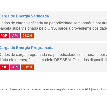
Carga de Energia Verificada
Dados de carga verificada na periodicidade semi-horária por á
parcela supervisionada pelo ONS, parcela proveniente dos dad
PDF
API
JSON
Carga de Energia Programada
Dados de carga programada na periodicidade semi-horária por 
diária eletroenergética e modelo DESSEM. Os dados disponibili
PDF
API
JSON
cê também pode ter acesso a esses registros usando a
API
(veja
Docu