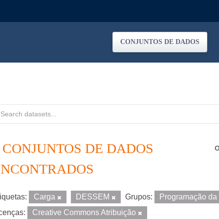
CONJUNTOS DE DADOS
2 CONJUNTOS DE DADOS
O
ENCONTRADOS
iquetas:
Carga
DESSEM
Grupos:
Programação da
cenças:
Creative Commons Atribuição