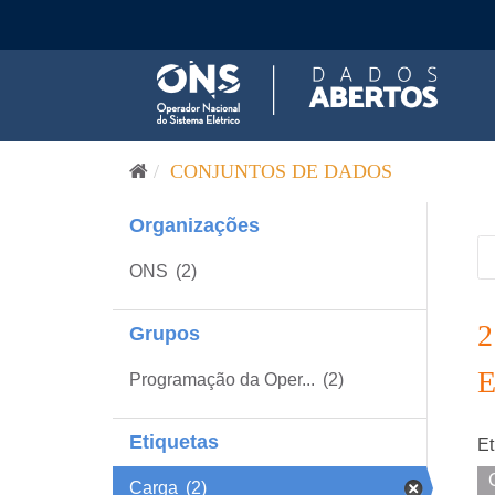
Pular para o conteúdo
CONJUNTOS DE DADOS
Organizações
ONS
(2)
Grupos
Programação da Oper...
(2)
Etiquetas
Et
Carga
(2)