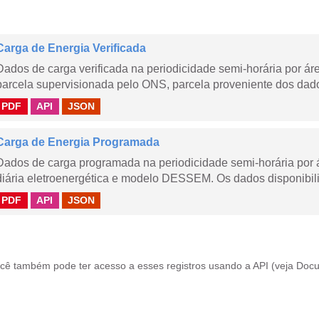
Carga de Energia Verificada
Dados de carga verificada na periodicidade semi-horária por á
parcela supervisionada pelo ONS, parcela proveniente dos dad
PDF
API
JSON
Carga de Energia Programada
Dados de carga programada na periodicidade semi-horária por 
diária eletroenergética e modelo DESSEM. Os dados disponibili
PDF
API
JSON
cê também pode ter acesso a esses registros usando a
API
(veja
Docu