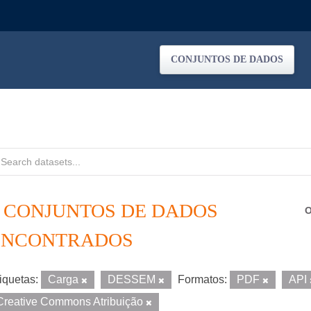
CONJUNTOS DE DADOS
2 CONJUNTOS DE DADOS
O
ENCONTRADOS
iquetas:
Carga
DESSEM
Formatos:
PDF
API
Creative Commons Atribuição