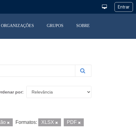
ORGANIZAÇÕES
GRUPOS
SOBRE
rdenar por
ção
Formatos:
XLSX
PDF