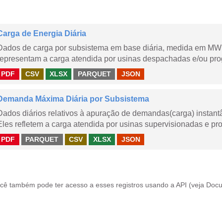
Carga de Energia Diária
Dados de carga por subsistema em base diária, medida em MWm
representam a carga atendida por usinas despachadas e/ou pr
PDF
CSV
XLSX
PARQUET
JSON
Demanda Máxima Diária por Subsistema
Dados diários relativos à apuração de demandas(carga) instant
Eles refletem a carga atendida por usinas supervisionadas e pr
PDF
PARQUET
CSV
XLSX
JSON
cê também pode ter acesso a esses registros usando a
API
(veja
Docu