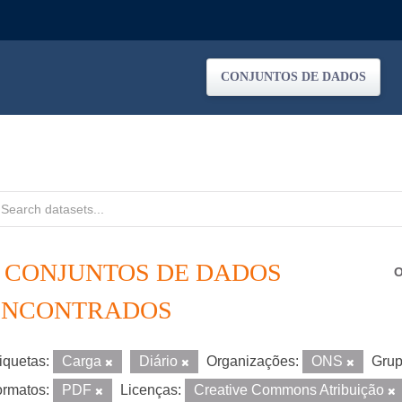
CONJUNTOS DE DADOS
2 CONJUNTOS DE DADOS
O
ENCONTRADOS
iquetas:
Carga
Diário
Organizações:
ONS
Grup
rmatos:
PDF
Licenças:
Creative Commons Atribuição