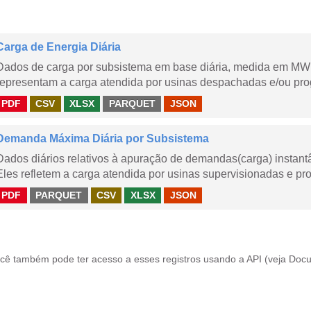
Carga de Energia Diária
Dados de carga por subsistema em base diária, medida em MWm
representam a carga atendida por usinas despachadas e/ou pr
PDF
CSV
XLSX
PARQUET
JSON
Demanda Máxima Diária por Subsistema
Dados diários relativos à apuração de demandas(carga) instant
Eles refletem a carga atendida por usinas supervisionadas e pr
PDF
PARQUET
CSV
XLSX
JSON
cê também pode ter acesso a esses registros usando a
API
(veja
Docu