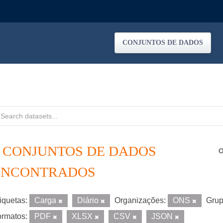
CONJUNTOS DE DADOS
2 CONJUNTOS DE DADOS
O
ENCONTRADOS
iquetas:
Carga
Diário
Organizações:
ONS
Grup
rmatos:
PDF
XLSX
CSV
JSON