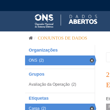
Pular para o conteúdo
CONJUNTOS DE DADOS
Organizações
ONS
(2)
Grupos
Avaliação da Operação
(2)
Etiquetas
Et
Carga
(2)