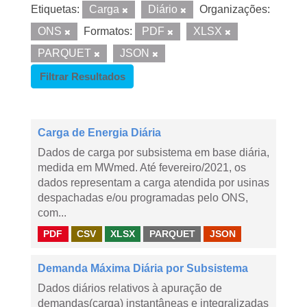
Etiquetas:
Carga
Diário
Organizações:
ONS
Formatos:
PDF
XLSX
PARQUET
JSON
Filtrar Resultados
Carga de Energia Diária
Dados de carga por subsistema em base diária,
medida em MWmed. Até fevereiro/2021, os
dados representam a carga atendida por usinas
despachadas e/ou programadas pelo ONS,
com...
PDF
CSV
XLSX
PARQUET
JSON
Demanda Máxima Diária por Subsistema
Dados diários relativos à apuração de
demandas(carga) instantâneas e integralizadas