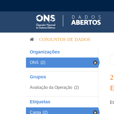
Pular para o conteúdo
CONJUNTOS DE DADOS
Organizações
ONS
(2)
Grupos
Avaliação da Operação
(2)
Etiquetas
Et
Carga
(2)