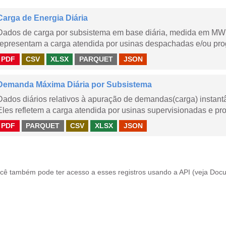
Carga de Energia Diária
Dados de carga por subsistema em base diária, medida em MWm
representam a carga atendida por usinas despachadas e/ou pr
PDF
CSV
XLSX
PARQUET
JSON
Demanda Máxima Diária por Subsistema
Dados diários relativos à apuração de demandas(carga) instant
Eles refletem a carga atendida por usinas supervisionadas e pr
PDF
PARQUET
CSV
XLSX
JSON
cê também pode ter acesso a esses registros usando a
API
(veja
Docu