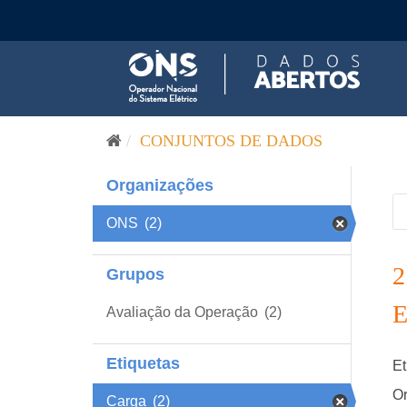
Pular para o conteúdo
CONJUNTOS DE DADOS
Organizações
ONS
(2)
Grupos
Avaliação da Operação
(2)
Etiquetas
Et
Or
Carga
(2)