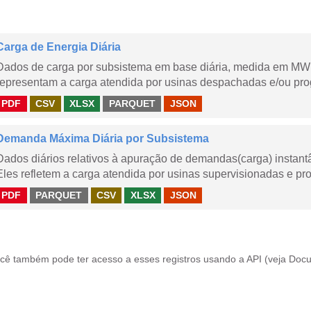
Carga de Energia Diária
Dados de carga por subsistema em base diária, medida em MWm
representam a carga atendida por usinas despachadas e/ou pr
PDF
CSV
XLSX
PARQUET
JSON
Demanda Máxima Diária por Subsistema
Dados diários relativos à apuração de demandas(carga) instant
Eles refletem a carga atendida por usinas supervisionadas e pr
PDF
PARQUET
CSV
XLSX
JSON
cê também pode ter acesso a esses registros usando a
API
(veja
Docu