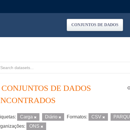
CONJUNTOS DE DADOS
2 CONJUNTOS DE DADOS
O
ENCONTRADOS
iquetas:
Carga
Diário
Formatos:
CSV
PARQ
ganizações:
ONS