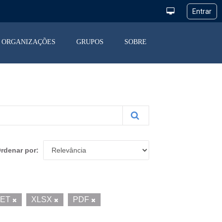
ORGANIZAÇÕES
GRUPOS
SOBRE
rdenar por
UET
XLSX
PDF